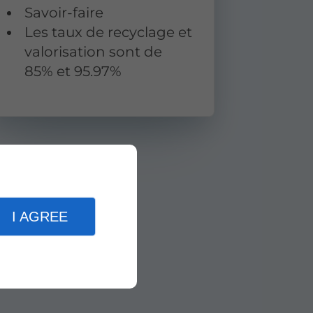
Savoir-faire
Les taux de recyclage et
valorisation sont de
85% et 95.97%
I AGREE