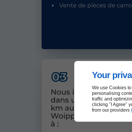
Vente de pièces de carro
Your priva
We use Cookies to
Nous intervenons
personalising conte
dans un rayon de 15
traffic and optimizi
clicking "I Agree" 
km autour de
from our providers
Woippy, notamment
à :