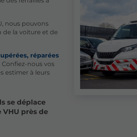
des ferrailles à
HU, nous pouvons
 de la voiture et de
écupérées, réparées
. Confiez-nous vos
s estimer à leurs
ls se déplace
e VHU près de