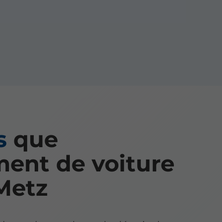
s
que
ment de voiture
Metz