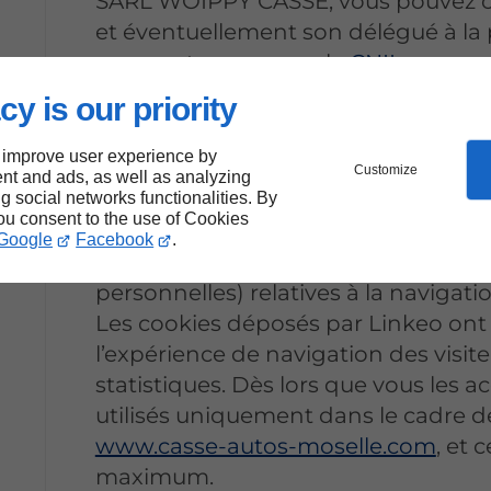
SARL WOIPPY CASSE, vous pouvez 
et éventuellement son délégué à la
ou vous tourner vers la
CNIL
.
cy is our priority
Ajuster mes préférences en matière
 improve user experience by
Utilisation de 
Customize
nt and ads, as well as analyzing
ng social networks functionalities. By
you consent to the use of Cookies
Google
Facebook
.
Les cookies permettent d’enregistre
personnelles) relatives à la navigatio
Les cookies déposés par Linkeo ont p
l’expérience de navigation des visite
statistiques. Dès lors que vous les a
utilisés uniquement dans le cadre de
www.casse-autos-moselle.com
, et 
maximum.