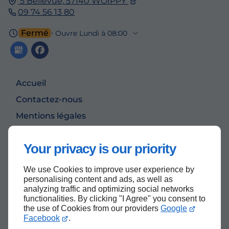
5 Bellevue,
57140
WOIPPY
09 74 56 13 80
Fermé
⋅ Ouvre Lundi à 08:00
Accueil
Contactez-nous
Mentions légales
Plan du site
Your privacy is our priority
We use Cookies to improve user experience by
Haut de page
personalising content and ads, as well as
analyzing traffic and optimizing social networks
functionalities. By clicking "I Agree" you consent to
the use of Cookies from our providers
Google
Facebook
.