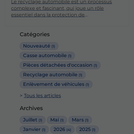
Le recyclage automobile est un processus
complexe et fascinant, qui joue un rôle
essentiel dans la protection de
l'environnement et la préservation des
ressources naturelles. Cet article vous invite à
Catégories
découvrir les différentes étapes du recyclage
d'un véhicule hors d'usage, ainsi que les
Nouveauté
(1)
enjeux écologiques et économiques qui en
découlent.
Casse automobile
(1)
Pièces détachées d'occasion
(1)
Recyclage automobile
(1)
Enlèvement de véhicules
(1)
Tous les articles
Archives
Juillet
Mai
Mars
(1)
(1)
(1)
Janvier
2026
2025
(1)
(4)
(1)